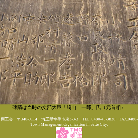
碑蹟は当時の文部大臣「鳩山 一郎」氏（元首相）
工会 〒340-0114 埼玉県幸手市東3-8-3 TEL. 0480-43-3830 FAX.0480-4
Town Management Organization in Satte City.