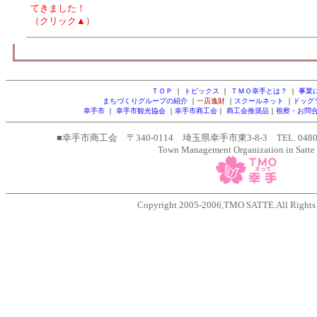
てきました！
（クリック▲）
ＴＯＰ
｜
トピックス
｜
ＴＭＯ幸手とは？
｜
事業
まちづくりグループの紹介
｜
一店逸財
｜
スクールネット
｜
ドッグ
幸手市
｜
幸手市観光協会
｜
幸手市商工会
｜
商工会推奨品
｜
視察・お問
■幸手市商工会 〒340-0114 埼玉県幸手市東3-8-3 TEL. 0480-43-
Town Management Organization in Satte 
Copyright 2005-2006,TMO SATTE.All Rights 