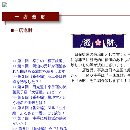
■一店逸財
日光街道の宿場町として古くから
には非常に歴史的に価値のあるも
>> 第１回 幸手の「横丁鉄道」
珍しいもの等が沢山ございます。
>> 第２回 明治の元勲が宿泊さ
「一店逸品」事業は日本全国で紹
れた由緒ある旅館を紹介します！
たが、ＴＭＯ幸手は『一店逸財』
>> 第３回（番外編）商工会は鉄
る『逸財』をご紹介致します！！
道を誘致した？！
>> 第４回 日光道中幸手宿の銘
菓菓子店『大塚屋』とは！？
>> 第５回（番外編）権現堂とい
う地名の由来とは？
>> 第６回（番外編）NHK「生中
継 ふるさと一番」にて放映！
>> 第７回 幸手に狩野派の絵師
がいた！
> > 第８回（番外編）今でも残る